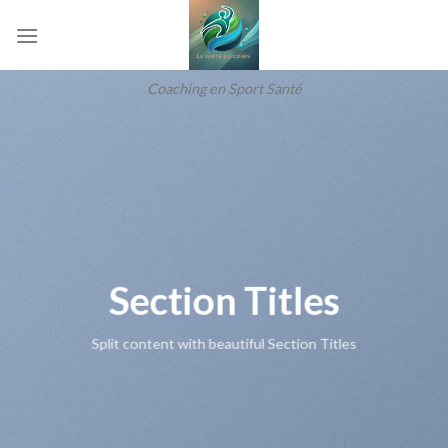
Skip
to
content
Coaching en Sport Santé
Section Titles
Split content with beautiful Section Titles