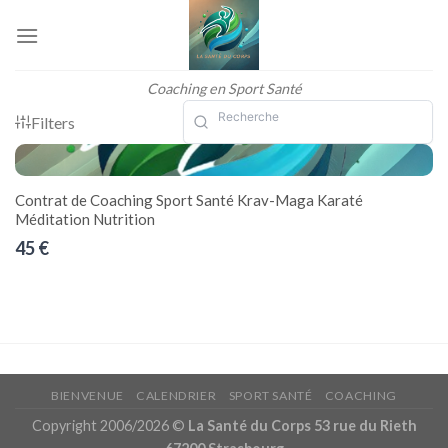
Skip
to
content
Coaching en Sport Santé
Filters
Contrat de Coaching Sport Santé Krav-Maga Karaté
Méditation Nutrition
45 €
BIENVENUE
CALENDRIER
SPORT SANTÉ
COACHING
Copyright 2006/2026 ©
La Santé du Corps 53 rue du Rieth