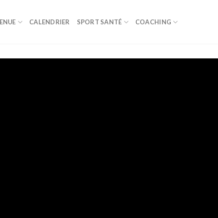
ENUE
CALENDRIER
SPORT SANTÉ
COACHING
E SUR LE SITE DE COQCHING LA SANT2
OACHI